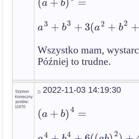
(
+
)
=
a
b
3
2
3
2
+
+
3
(
+
a
b
a
b
Wszystko mam, wystarcz
Później to trudne.
2022-11-03 14:19:30
Szymon
Konieczny
postów:
4
(
+
)
=
11670
a
b
2
4
4
+
+
6
(
(
)
)
+
a
b
a
b