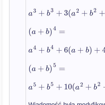
3
2
3
2
+
+
3
(
+
a
b
a
b
4
(
+
)
=
a
b
4
4
+
+
6
(
+
)
+
a
b
a
b
5
(
+
)
=
a
b
5
2
5
2
+
+
10
(
+
a
b
a
b
Wiadomość była modyfikow