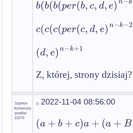
−
(
(
(
(
,
,
,
)
n
k
b
b
b
p
e
r
b
c
d
e
−
−
2
(
(
(
(
,
,
)
n
k
c
c
c
p
e
r
c
d
e
−
+
1
(
,
)
n
k
d
e
Z, której, strony dzisiaj?
2022-11-04 08:56:00
Szymon
Konieczny
postów:
(
+
+
)
+
(
+
11670
a
b
c
a
a
B