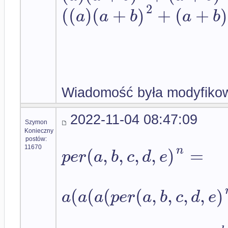
2
(
(
)
(
+
)
+
(
+
)
a
a
b
a
b
Wiadomość była modyfikow
2022-11-04 08:47:09
Szymon
Konieczny
postów:
(
,
,
,
,
)
=
n
11670
p
e
r
a
b
c
d
e
(
(
(
(
,
,
,
,
)
a
a
a
p
e
r
a
b
c
d
e