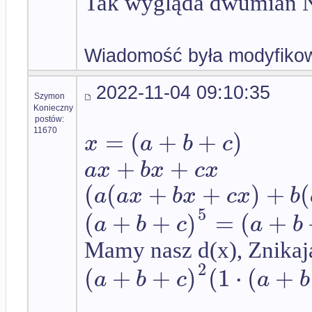
Tak wygląda dwumian 
Wiadomość była modyfikow
2022-11-04 09:10:35
Szymon
Konieczny
postów:
=
(
+
+
)
11670
x
a
b
c
+
+
a
x
b
x
c
x
(
(
+
+
)
+
(
a
a
x
b
x
c
x
b
5
(
+
+
)
=
(
+
a
b
c
a
b
Mamy nasz d(x), Znikają
2
(
+
+
)
(
1
⋅
(
+
a
b
c
a
b