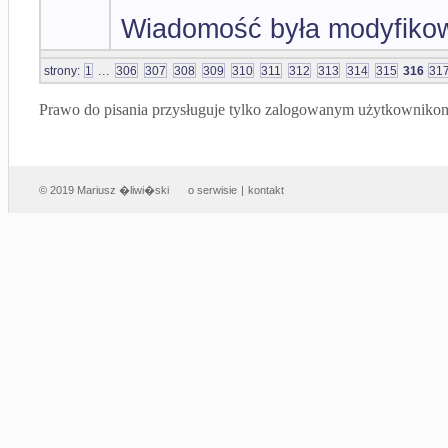
Wiadomość była modyfikow
...
strony:
1
306
307
308
309
310
311
312
313
314
315
316
31
Prawo do pisania przysługuje tylko zalogowanym użytkowniko
© 2019 Mariusz �liwi�ski
o serwisie
|
kontakt