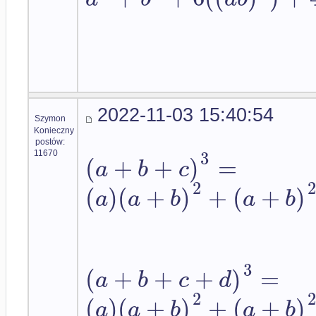
2022-11-03 15:40:54
Szymon
Konieczny
postów:
3
(
+
+
)
=
11670
a
b
c
2
(
)
(
+
)
+
(
+
)
a
a
b
a
b
3
(
+
+
+
)
=
a
b
c
d
2
(
)
(
+
)
+
(
+
)
a
a
b
a
b