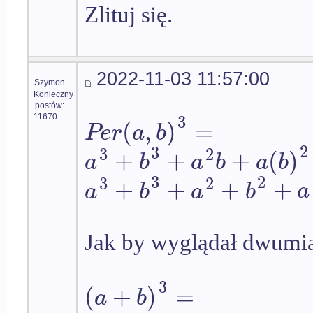
Zlituj się.
2022-11-03 11:57:00
Szymon
Konieczny
postów:
3
(
,
)
=
11670
P
e
r
a
b
2
3
3
2
+
+
+
(
)
a
b
a
b
a
b
3
2
3
2
+
+
+
+
a
b
a
b
a
Jak by wyglądał dwumi
3
(
+
)
=
a
b