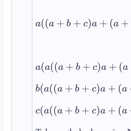
(
(
+
+
)
+
(
+
a
a
b
c
a
a
(
(
(
+
+
)
+
(
a
a
a
b
c
a
a
(
(
(
+
+
)
+
(
b
a
a
b
c
a
a
(
(
(
+
+
)
+
(
c
a
a
b
c
a
a