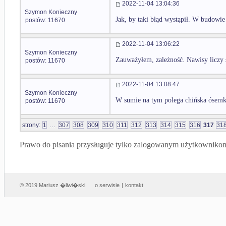
2022-11-04 13:04:36
Szymon Konieczny
Jak, by taki błąd wystąpił. W budowie
postów: 11670
2022-11-04 13:06:22
Szymon Konieczny
Zauważyłem, zależność. Nawisy liczy s
postów: 11670
2022-11-04 13:08:47
Szymon Konieczny
W sumie na tym polega chińska ósemka
postów: 11670
...
strony:
1
307
308
309
310
311
312
313
314
315
316
317
31
Prawo do pisania przysługuje tylko zalogowanym użytkowniko
© 2019 Mariusz �liwi�ski
o serwisie
|
kontakt