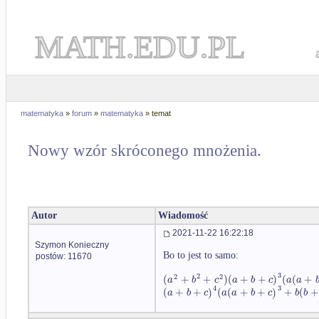
MATH.EDU.PL
matematyka
»
forum
»
matematyka
» temat
Nowy wzór skróconego mnożenia.
Autor
Wiadomość
2021-11-22 16:22:18
Szymon Konieczny
Bo to jest to samo:
postów: 11670
3
2
2
2
(
+
+
)
(
+
+
)
(
(
+
a
b
c
a
b
c
a
a
4
3
(
+
+
)
(
(
+
+
)
+
(
+
a
b
c
a
a
b
c
b
b