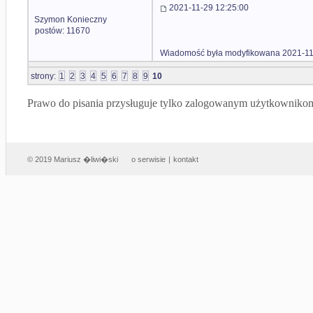
2021-11-29 12:25:00
Szymon Konieczny
postów: 11670
Wiadomość była modyfikowana 2021-11
strony:
1
2
3
4
5
6
7
8
9
10
Prawo do pisania przysługuje tylko zalogowanym użytkowniko
© 2019 Mariusz �liwi�ski
o serwisie
|
kontakt