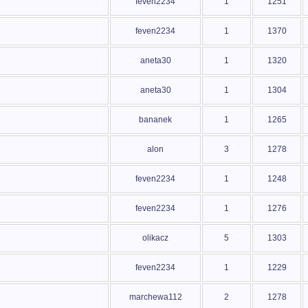
feven2234
1
1251
feven2234
1
1370
aneta30
1
1320
aneta30
1
1304
bananek
1
1265
alon
3
1278
feven2234
1
1248
feven2234
1
1276
olikacz
5
1303
feven2234
1
1229
marchewa112
2
1278