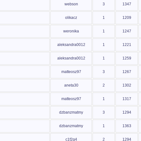
webson
3
1347
olikacz
1
1209
weronika
1
1247
aleksandra0012
1
1221
aleksandra0012
1
1259
matteosz97
3
1267
aneta30
2
1302
matteosz97
1
1317
dzbanzmatmy
3
1294
dzbanzmatmy
1
1363
c1f2g4
2
1294