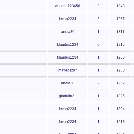
wiktoria123456
3
1349
feven2234
3
1267
aneta30
1
1311
klaudus1234
0
1215
klaudus1234
1
1266
matteosz97
1
1280
aneta30
2
1262
glodulla2_
1
1325
feven2234
1
1304
feven2234
1
1218