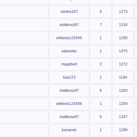
santos107
6
1273
matteosz97
7
1316
wiktoria123456
1
1260
sabuniko
1
1375
majalbert
2
1272
toja123
1
1184
matteosz97
6
1283
wiktoria123456
1
1259
matteosz97
6
1347
bananek
1
1299