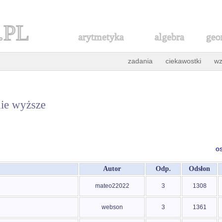
.PL
arytmetyka
algebra
geo
zadania
ciekawostki
wz
ie wyższe
o
Autor
Odp.
Odsłon
mateo22022
3
1308
webson
3
1361