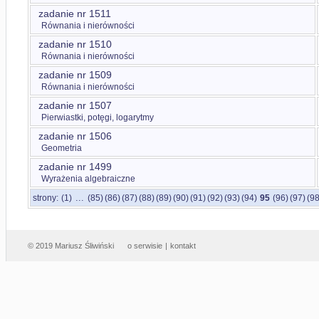
zadanie nr 1511
Równania i nierówności
zadanie nr 1510
Równania i nierówności
zadanie nr 1509
Równania i nierówności
zadanie nr 1507
Pierwiastki, potęgi, logarytmy
zadanie nr 1506
Geometria
zadanie nr 1499
Wyrażenia algebraiczne
...
strony:
(1)
(85)
(86)
(87)
(88)
(89)
(90)
(91)
(92)
(93)
(94)
95
(96)
(97)
(98
© 2019 Mariusz Śliwiński
o serwisie
|
kontakt